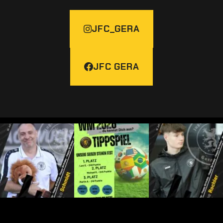
JFC_GERA
JFC GERA
H A P P Y B I R T H D A Y –
V E R E I N - unser JFC-WM-
H A P P Y B I R T H D A Y – Pepe
Heiko Schmidt
Tippspiel 2026 ist
...
Rochler
...
17
...
29
1
68
0
149
0