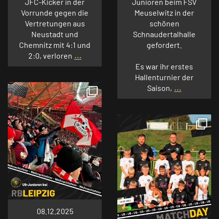
JFC-Kicker in der
Junioren beim FSV
Vorrunde gegen die
Meuselwitz in der
Vertretungen aus
schönen
Neustadt und
Schnaudertalhalle
Chemnitz mit 4:1 und
gefordert.
...
2:0, verloren
Es war ihr erstes
Hallenturnier der
...
Saison,
08.12.2025