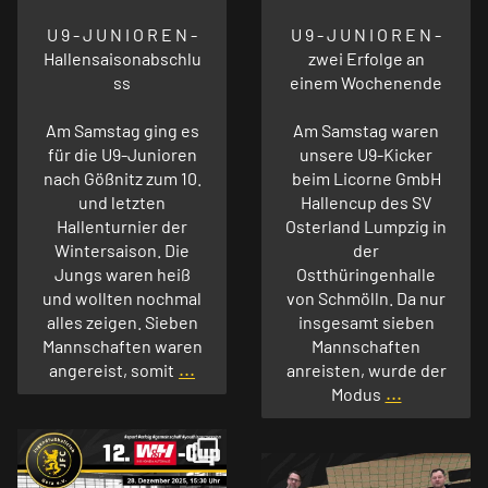
U 9 - J U N I O R E N -
U 9 - J U N I O R E N -
Hallensaisonabschlu
zwei Erfolge an
ss
einem Wochenende
Am Samstag ging es
Am Samstag waren
für die U9-Junioren
unsere U9-Kicker
nach Gößnitz zum 10.
beim Licorne GmbH
und letzten
Hallencup des SV
Hallenturnier der
Osterland Lumpzig in
Wintersaison. Die
der
Jungs waren heiß
Ostthüringenhalle
und wollten nochmal
von Schmölln. Da nur
alles zeigen. Sieben
insgesamt sieben
Mannschaften waren
Mannschaften
...
angereist, somit
anreisten, wurde der
...
Modus