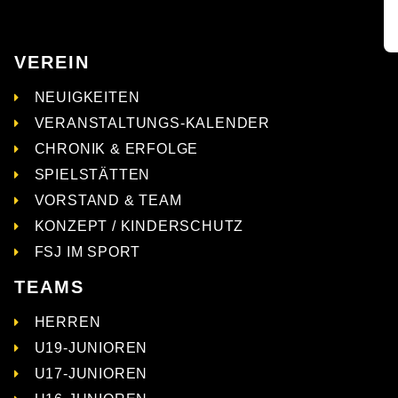
Fr
Ra
VEREIN
NEUIGKEITEN
VERANSTALTUNGS-KALENDER
CHRONIK & ERFOLGE
SPIELSTÄTTEN
VORSTAND & TEAM
KONZEPT / KINDERSCHUTZ
FSJ IM SPORT
TEAMS
HERREN
U19-JUNIOREN
U17-JUNIOREN