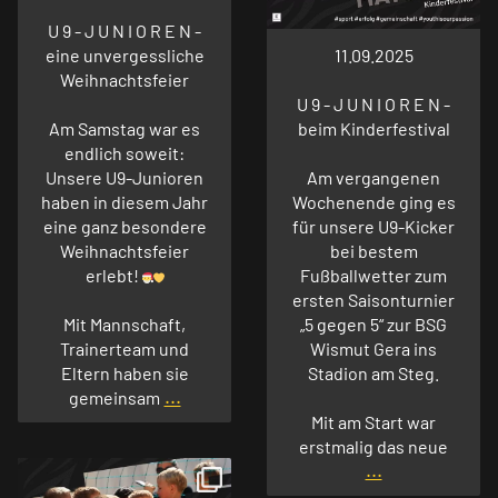
U 9 - J U N I O R E N -
eine unvergessliche
11.09.2025
Weihnachtsfeier
U 9 - J U N I O R E N -
Am Samstag war es
beim Kinderfestival
endlich soweit:
Unsere U9-Junioren
Am vergangenen
haben in diesem Jahr
Wochenende ging es
eine ganz besondere
für unsere U9-Kicker
Weihnachtsfeier
bei bestem
erlebt!
Fußballwetter zum
ersten Saisonturnier
Mit Mannschaft,
„5 gegen 5“ zur BSG
Trainerteam und
Wismut Gera ins
Eltern haben sie
Stadion am Steg.
...
gemeinsam
Mit am Start war
erstmalig das neue
...