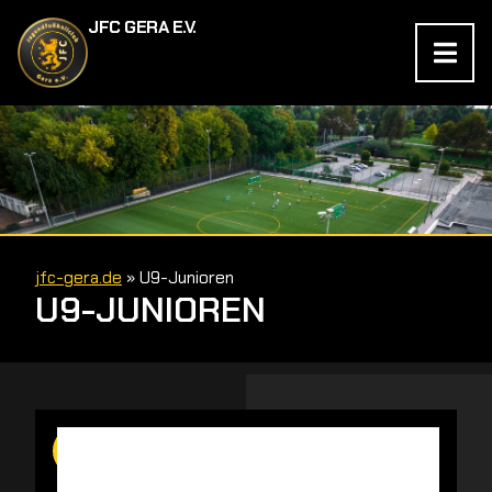
JFC GERA E.V.
jfc-gera.de
»
U9-Junioren
U9-JUNIOREN
Mannschaft