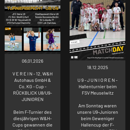
06.01.2026
18.12.2025
V E R E I N - 12. W&H
Autohaus GmbH &
U 9 - J U N I O R E N -
Co. KG - Cup -
Hallenturnier beim
RÜCKBLICK U8/U9-
FSV Meuselwitz
JUNIOREN
Am Sonntag waren
Beim F-Turnier des
unsere U9-Junioren
diesjährigen W&H-
beim Geweniger
Cups gewannen die
Hallencup der F-