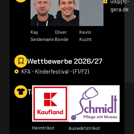
u9@jfc-
gera.de
Kay
Oliver
Kevin
Seidemann
Bonde
Kucht
Wettbewerbe 2026/27
KFA - Kinderfestival - (F1/F2)
Trikotsponsor
Heimtrikot
Auswärtstrikot