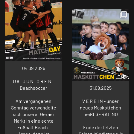
04.09.2025
U 9 - J U N I O R E N -
Beachsoccer
31.08.2025
Am vergangenen
V E R E I N - unser
Sonntag verwandelte
neues Maskottchen
sich unserer Geraer
heißt GERALINO
Markt in eine echte
Fußball-Beach-
Ende der letzten
Arena, denn im
Saison kündigten wir