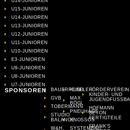
U16-JUNIOREN
U15-JUNIOREN
U14-JUNIOREN
U13-JUNIOREN
U12-JUNIOREN
U11-JUNIOREN
U10-JUNIOREN
E3-JUNIOREN
U9-JUNIOREN
U8-JUNIOREN
U7-JUNIOREN
SPONSOREN
BAUERFEIND
KLEFLER
FÖRDERVEREIN
KINDER- UND
GVB
MAX
JUGENDFUSSBA
BÖGL
TOBERMANN
HOFMANN
PNEUHAGE
BETON
STUDIO
FERTIGTEILE
BALANCE
KNOSSOS
FRANK'S
W&H
SYSTEMBAU