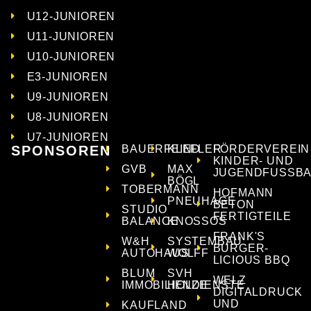
U12-JUNIOREN
U11-JUNIOREN
U10-JUNIOREN
E3-JUNIOREN
U9-JUNIOREN
U8-JUNIOREN
U7-JUNIOREN
SPONSOREN
BAUERFEIND
KLEFLER
FÖRDERVEREIN
KINDER- UND
GVB
MAX
JUGENDFUSSBA
BÖGL
TOBERMANN
HOFMANN
PNEUHAGE
BETON
STUDIO
FERTIGTEILE
BALANCE
KNOSSOS
FRANK'S
W&H
SYSTEMBAU
BURGER-
AUTOHAUS
WOLFF
LICIOUS BBQ
BLUM
SVH
WELZ
IMMOBILIENDIENSTE
HOLZE
DIGITALDRUCK
UND
KAUFLAND