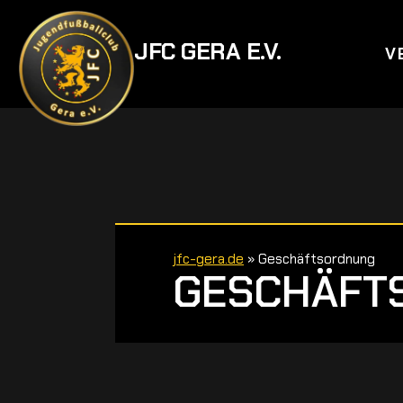
JFC GERA E.V.
V
jfc-gera.de
»
Geschäftsordnung
GESCHÄFT